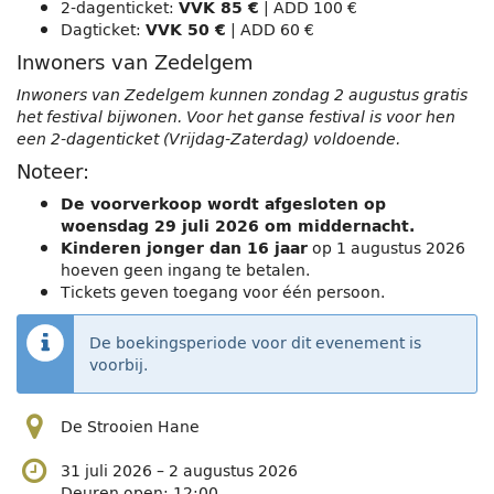
2-dagenticket:
| ADD 100 €
VVK 85 €
Dagticket:
| ADD 60 €
VVK 50 €
Inwoners van Zedelgem
Inwoners van Zedelgem kunnen zondag 2 augustus gratis
het festival bijwonen. Voor het ganse festival is voor hen
een 2-dagenticket (Vrijdag-Zaterdag) voldoende.
Noteer:
De voorverkoop wordt afgesloten op
woensdag 29 juli 2026 om middernacht.
op 1 augustus 2026
Kinderen jonger dan 16 jaar
hoeven geen ingang te betalen.
Tickets geven toegang voor één persoon.
De boekingsperiode voor dit evenement is
voorbij.
De Strooien Hane
tot
31 juli 2026
–
2 augustus 2026
Deuren open:
12:00