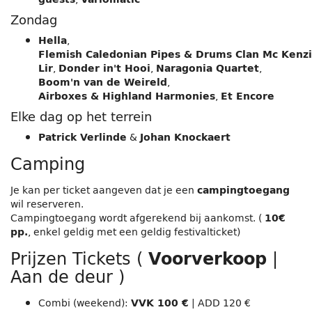
Zondag
,
Hella
Flemish Caledonian Pipes & Drums Clan Mc Kenz
,
,
,
Lir
Donder in't Hooi
Naragonia Quartet
,
Boom'n van de Weireld
,
Airboxes & Highland Harmonies
Et Encore
Elke dag op het terrein
&
Patrick Verlinde
Johan Knockaert
Camping
Je kan per ticket aangeven dat je een
campingtoegang
wil reserveren.
Campingtoegang wordt afgerekend bij aankomst. (
10€
, enkel geldig met een geldig festivalticket)
pp.
Prijzen Tickets (
|
Voorverkoop
Aan de deur )
Combi (weekend):
| ADD 120 €
VVK 100 €