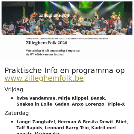
Zilleghem
Ga naar de
hoofdinhoud
Folk
Festival
2026
31
juli
2026
Praktische Info en programma op
–
www.zilleghemfolk.be
tot
2
augustus
Vrijdag
2026
,
,
,
bvba Vandamme
Mirja Klippel
Bansk
,
,
,
Snakes in Exile
Gadan
Anxo Lorenzo
Triple-X
Zaterdag
,
,
,
Lange Zangtafel
Herman & Rosita Dewit
Bliet
,
,
Taff Rapids
Leonard Barry Trio
Kadril met
,
guests
Variomatic